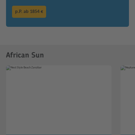
p.P. ab
1854 €
African Sun