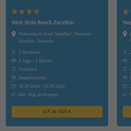
Nest Style Beach Zanzibar
Nep
Makunduchi (Insel Sansibar), Tansania -
Sansibar, Tansania
2 Personen
6 Tage / 5 Nächte
Frühstück
Doppelzimmer
18.09.2026 - 25.09.2026
Inkl. Flug ab Dresden
p.P. ab
1523 €