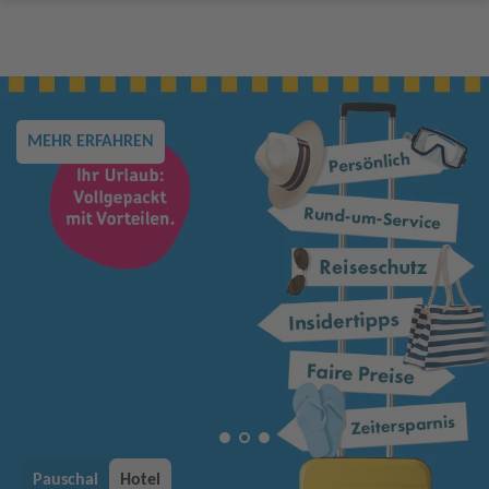
MEHR ERFAHREN
Pauschal
Hotel